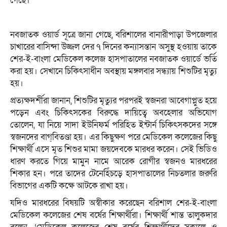
গেছে।
নবজাতক ওয়ার্ড সূত্রে জানা গেছে, বরিশালের বানারীপাড়া উপজেলার
চাখারের বাসিন্দা উজ্জল দের ৭ দিনের কন্যাসন্তান অসুস্থ হওয়ায় তাকে
শের-ই-বাংলা মেডিকেল কলেজ হাসপাতালের নবজাতক ওয়ার্ডে ভর্তি
করা হয়। সেখানে চিকিৎসাধীন অবস্থায় মঙ্গলবার সন্ধ্যায় শিশুটির মৃত্যু
হয়।
প্রত্যক্ষদর্শীরা জানান, শিশুটির মৃত্যুর পরপরই স্বজনরা আবেগাপ্লুত হয়ে
পড়েন এবং চিকিৎসকের বিরুদ্ধে দায়িত্বে অবহেলার অভিযোগ
তোলেন, যা নিয়ে সাদা ইউনিফর্ম পরিহিত ইন্টার্ন চিকিৎসকদের সঙ্গে
স্বজনদের বাগ্‌বিতণ্ডা হয়। এর কিছুক্ষণ পরে মেডিকেল কলেজের কিছু
শিক্ষার্থী এসে মৃত শিশুর মামা জয়দেবকে মারধর করেন। সেই ভিডিও
ধারণ করতে গিয়ে মামুন নামে আরেক রোগীর স্বজনও মারধরের
শিকার হন। পরে তাদের টেনেহিঁচড়ে হাসপাতালের নিচতলার জরুরি
বিভাগের একটি কক্ষে আটকে রাখা হয়।
যদিও মারধরের বিষয়টি অস্বীকার করেছেন বরিশাল শের-ই-বাংলা
মেডিকেল কলেজের শেষ বর্ষের শিক্ষার্থীরা। শিক্ষার্থী শান্ত তালুকদার