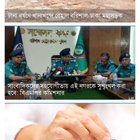
টানা বর্ষণে খানাখন্দে বেহাল বরিশাল-ঢাকা মহাসড়ক
সাংবাদিকদের সহযোগীতায় এই নগরকে সুশৃংখল করা
হবে: বিএমপির কমিশনার