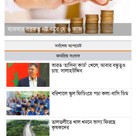
ব্যবসার বরকত নষ্ট করে যে ৬ কাজ
সর্বশেষ আপডেট
জনপ্রিয় সংবাদ
ভারত ‘হাসিনা কার্ড’ খেলে, আবার বন্ধুত্বও
চায়: সালাহউদ্দিন
বরিশালে স্কুল ফিডিংয়ে পচা কলা-বাসি ডিম
তালতলীতে খাল খননে ভাগ্য ফিরছে
কৃষকদের