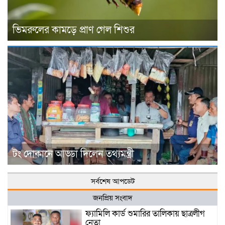
ভিমরুলের কামড়ে প্রাণ গেল শিশুর
টং দোকানে আড্ডা দিলেন তথ্যমন্ত্রী
সর্বশেষ আপডেট
জনপ্রিয় সংবাদ
ফ্যামিলি কার্ড শুমারির তালিকায় ছাত্রলীগ
নেতা