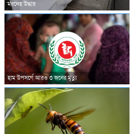
মরদেহ উদ্ধার
হাম উপসর্গে আরও ৩ জনের মৃত্যু