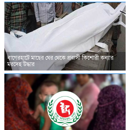
বাগেরহাটে মাছের ঘের থেকে প্রবাসী কিশোরী কন্যার
মরদেহ উদ্ধার