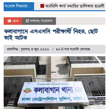
naviga
সংবাদ শিরনাম :
ফ্যামিলি কার্ড শুমারির তালিকায় ছাত্রলীগ নেতা
হোম
সর্বশেষ
,
সারাদেশ
কলাবাগানে এসএসসি পরীক্ষার্থী নিহত, ছোট
ভাই আটক
প্রকাশিত : বুধবার, ৩ জুন, ২০২৬
৯৬ 0 বার সংবাদি দেখেছে