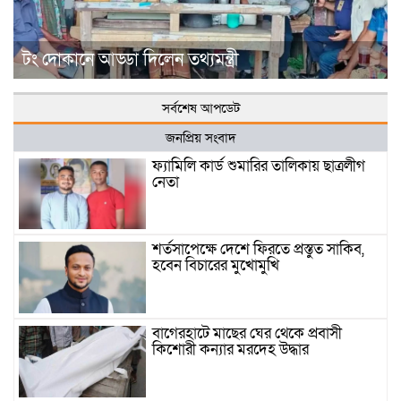
টং দোকানে আড্ডা দিলেন তথ্যমন্ত্রী
সর্বশেষ আপডেট
জনপ্রিয় সংবাদ
ফ্যামিলি কার্ড শুমারির তালিকায় ছাত্রলীগ
নেতা
শর্তসাপেক্ষে দেশে ফিরতে প্রস্তুত সাকিব,
হবেন বিচারের মুখোমুখি
বাগেরহাটে মাছের ঘের থেকে প্রবাসী
কিশোরী কন্যার মরদেহ উদ্ধার