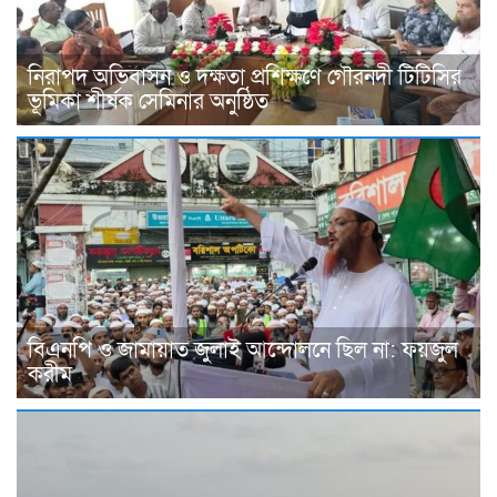
নিরাপদ অভিবাসন ও দক্ষতা প্রশিক্ষণে গৌরনদী টিটিসির
ভূমিকা শীর্ষক সেমিনার অনুষ্ঠিত
বিএনপি ও জামায়াত জুলাই আন্দোলনে ছিল না: ফয়জুল
করীম