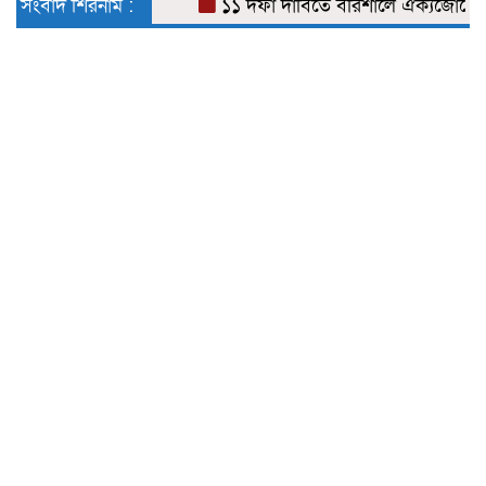
সংবাদ শিরনাম :
১১ দফা দাবিতে বরিশালে ঐক্যজোটের স্মা