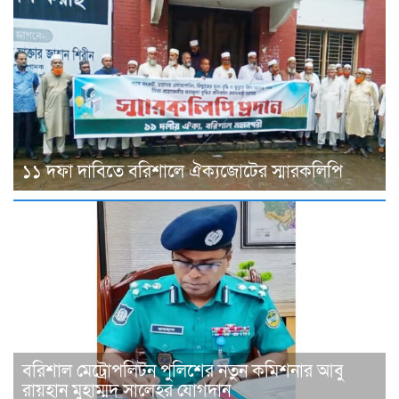
১১ দফা দাবিতে বরিশালে ঐক্যজোটের স্মারকলিপি
বরিশাল মেট্রোপলিটন পুলিশের নতুন কমিশনার আবু
রায়হান মুহাম্মদ সালেহর যোগদান