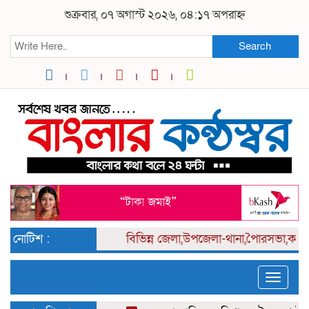
শুক্রবার, ০৭ অগাস্ট ২০২৬, ০৪:১৭ অপরাহ্ন
Search
নোটিশ :
বিভিন্ন
জেলা,উপজেলা-থানা,পৈারসভা,কলেজ পর
Toggle
naviga