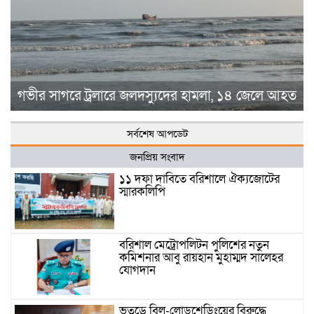
গভীর সাগরে ট্রলারে জলদস্যুদের হামলা, ১৪ জেলে আহত
সর্বশেষ আপডেট
জনপ্রিয় সংবাদ
১১ দফা দাবিতে বরিশালে ঐক্যজোটের
স্মারকলিপি
বরিশাল মেট্রোপলিটন পুলিশের নতুন
কমিশনার আবু রায়হান মুহাম্মদ সালেহর
যোগদান
ভুতুড়ে বিল-লোডশেডিংয়ের বিরুদ্ধে