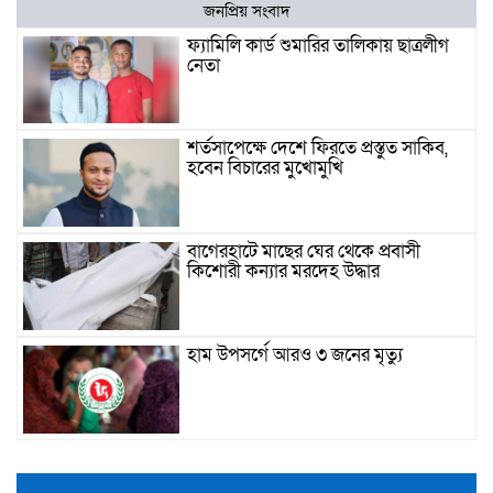
জনপ্রিয় সংবাদ
ফ্যামিলি কার্ড শুমারির তালিকায় ছাত্রলীগ
নেতা
শর্তসাপেক্ষে দেশে ফিরতে প্রস্তুত সাকিব,
হবেন বিচারের মুখোমুখি
বাগেরহাটে মাছের ঘের থেকে প্রবাসী
কিশোরী কন্যার মরদেহ উদ্ধার
হাম উপসর্গে আরও ৩ জনের মৃত্যু
ভিমরুলের কামড়ে প্রাণ গেল শিশুর