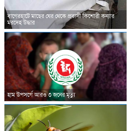
বাগেরহাটে মাছের ঘের থেকে প্রবাসী কিশোরী কন্যার
মরদেহ উদ্ধার
হাম উপসর্গে আরও ৩ জনের মৃত্যু