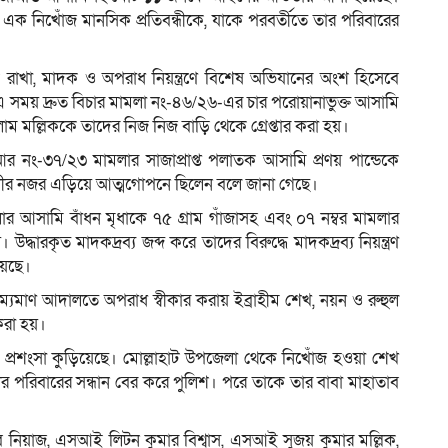
 এক নিখোঁজ মানসিক প্রতিবন্ধীকে, যাকে পরবর্তীতে তার পরিবারের
াবিক রাখা, মাদক ও অপরাধ নিয়ন্ত্রণে বিশেষ অভিযানের অংশ হিসেবে
 সময় দ্রুত বিচার মামলা নং-৪৬/২৬-এর চার পরোয়ানাভুক্ত আসামি
সলাম মল্লিককে তাদের নিজ নিজ বাড়ি থেকে গ্রেপ্তার করা হয়।
 নং-৩৭/২৩ মামলার সাজাপ্রাপ্ত পলাতক আসামি প্রণয় পান্ডেকে
িনীর নজর এড়িয়ে আত্মগোপনে ছিলেন বলে জানা গেছে।
র আসামি বাঁধন মৃধাকে ৭৫ গ্রাম গাঁজাসহ এবং ০৭ নম্বর মামলার
ধারকৃত মাদকদ্রব্য জব্দ করে তাদের বিরুদ্ধে মাদকদ্রব্য নিয়ন্ত্রণ
য়েছে।
ম্যমাণ আদালতে অপরাধ স্বীকার করায় ইব্রাহীম শেখ, নয়ন ও রুহুল
করা হয়।
র প্রশংসা কুড়িয়েছে। মোল্লাহাট উপজেলা থেকে নিখোঁজ হওয়া শেখ
 তার পরিবারের সন্ধান বের করে পুলিশ। পরে তাকে তার বাবা মাহাতাব
য়াজ, এসআই লিটন কুমার বিশ্বাস, এসআই সুজয় কুমার মল্লিক,