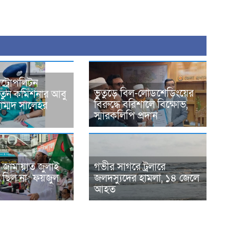
ট্রোপলিটন
ভুতুড়ে বিল-লোডশেডিংয়ের
নতুন কমিশনার আবু
বিরুদ্ধে বরিশালে বিক্ষোভ,
হাম্মদ সালেহর
স্মারকলিপি প্রদান
 জামায়াত জুলাই
গভীর সাগরে ট্রলারে
 ছিল না: ফয়জুল
জলদস্যুদের হামলা, ১৪ জেলে
আহত