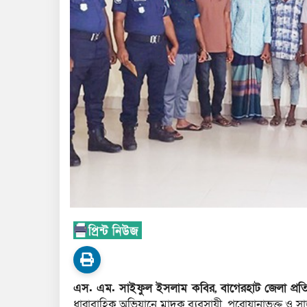
এস. এম. সাইফুল ইসলাম কবির, বাগেরহাট জেলা প্রতি
ধারাবাহিক অভিযানে মাদক ব্যবসায়ী, পরোয়ানাভুক্ত ও