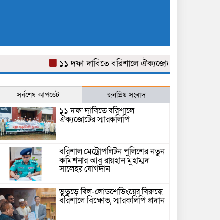
১১ দফা দাবিতে বরিশালে ঐক্যজোটের স্মারকলিপি
ব
সর্বশেষ আপডেট
জনপ্রিয় সংবাদ
১১ দফা দাবিতে বরিশালে
ঐক্যজোটের স্মারকলিপি
বরিশাল মেট্রোপলিটন পুলিশের নতুন
কমিশনার আবু রায়হান মুহাম্মদ
সালেহর যোগদান
ভুতুড়ে বিল-লোডশেডিংয়ের বিরুদ্ধে
বরিশালে বিক্ষোভ, স্মারকলিপি প্রদান