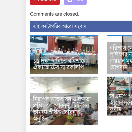
Comments are closed.
‍এই ক্যাটাগরির ‍আরো সংবাদ
বরিশাল মে
পুলিশের 
১১ দফা দাবিতে বরিশালে
রায়হান মু
ঐক্যজোটের স্মারকলিপি
যোগদান
বিএনপি ও
নিরাপদ অভিবাসন ও দক্ষতা
আন্দোলনে
প্রশিক্ষণে গৌরনদী টিটিসির
করীম
ভূমিকা শীর্ষক সেমিনার
অনুষ্ঠিত