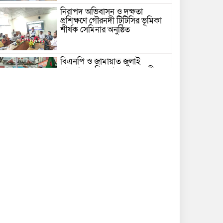
নিরাপদ অভিবাসন ও দক্ষতা
প্রশিক্ষণে গৌরনদী টিটিসির ভূমিকা
শীর্ষক সেমিনার অনুষ্ঠিত
বিএনপি ও জামায়াত জুলাই
আন্দোলনে ছিল না: ফয়জুল করীম
গভীর সাগরে ট্রলারে জলদস্যুদের
হামলা, ১৪ জেলে আহত
ভোলায় পঞ্চম শ্রেণির ছাত্রীকে
সংঘবদ্ধ ধর্ষণের অভিযোগ, গ্রেপ্তার ৩
নতুন কর্মসূচির ঘোষণা জামায়াত
জোটের