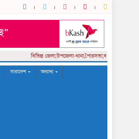
বিভিন্ন
জেলা,উপজেলা-থানা,পৈারসভা,কলেজ পর্যায় সংবাদ
সারাদেশ
অন্যান্য