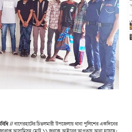
নিধি //
বাগেরহাটের চিতলমারী উপজেলায় থানা পুলিশের একদিনের
 সাজাপ্রাপ্ত আসামিসহ মোট ১১ জনকে আইনের আওতায় আনা হয়েছে।