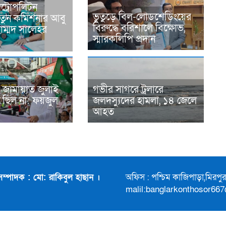
ট্রোপলিটন
ভুতুড়ে বিল-লোডশেডিংয়ের
নতুন কমিশনার আবু
বিরুদ্ধে বরিশালে বিক্ষোভ,
হাম্মদ সালেহর
স্মারকলিপি প্রদান
 জামায়াত জুলাই
গভীর সাগরে ট্রলারে
 ছিল না: ফয়জুল
জলদস্যুদের হামলা, ১৪ জেলে
আহত
সম্পাদক : মো: রাকিবুল হাছান ।
অফিস : পশ্চিম কাজিপাড়া,মিরপ
malil:banglarkonthosor66