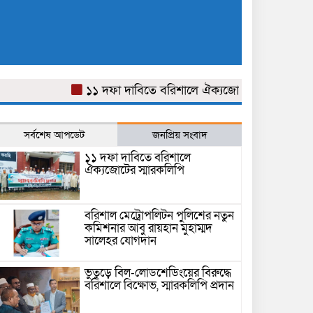
১১ দফা দাবিতে বরিশালে ঐক্যজোটের স্মারকলিপি
বর
সর্বশেষ আপডেট
জনপ্রিয় সংবাদ
১১ দফা দাবিতে বরিশালে
ঐক্যজোটের স্মারকলিপি
বরিশাল মেট্রোপলিটন পুলিশের নতুন
কমিশনার আবু রায়হান মুহাম্মদ
সালেহর যোগদান
ভুতুড়ে বিল-লোডশেডিংয়ের বিরুদ্ধে
বরিশালে বিক্ষোভ, স্মারকলিপি প্রদান