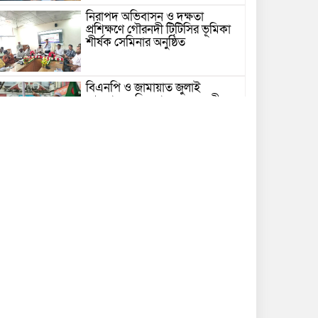
নিরাপদ অভিবাসন ও দক্ষতা
প্রশিক্ষণে গৌরনদী টিটিসির ভূমিকা
শীর্ষক সেমিনার অনুষ্ঠিত
বিএনপি ও জামায়াত জুলাই
আন্দোলনে ছিল না: ফয়জুল করীম
গভীর সাগরে ট্রলারে জলদস্যুদের
হামলা, ১৪ জেলে আহত
ভোলায় পঞ্চম শ্রেণির ছাত্রীকে
সংঘবদ্ধ ধর্ষণের অভিযোগ, গ্রেপ্তার ৩
নতুন কর্মসূচির ঘোষণা জামায়াত
জোটের