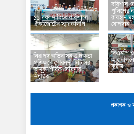
বরিশাল মে
পুলিশের 
১১ দফা দাবিতে বরিশালে
রায়হান মু
ঐক্যজোটের স্মারকলিপি
যোগদান
বিএনপি ও
নিরাপদ অভিবাসন ও দক্ষতা
আন্দোলনে
প্রশিক্ষণে গৌরনদী টিটিসির
করীম
ভূমিকা শীর্ষক সেমিনার
অনুষ্ঠিত
প্রকাশক ও 