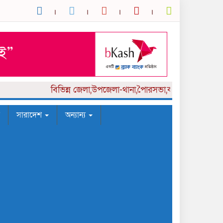
বিভিন্ন
জেলা,উপজেলা-থানা,পৈারসভা,কলেজ পর্যায় সংবাদ
সারাদেশ
অন্যান্য