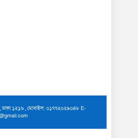
ুর, ঢাকা ১২১৬ , মোবাইল: ০১৭৭২০২৯০৪৮ E-
7@gmail.com
Theme Customized By
BreakingNews