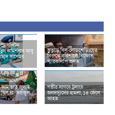
ট্রোপলিটন
ভুতুড়ে বিল-লোডশেডিংয়ের
নতুন কমিশনার আবু
বিরুদ্ধে বরিশালে বিক্ষোভ,
হাম্মদ সালেহর
স্মারকলিপি প্রদান
 জামায়াত জুলাই
গভীর সাগরে ট্রলারে
 ছিল না: ফয়জুল
জলদস্যুদের হামলা, ১৪ জেলে
আহত