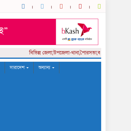
বিভিন্ন
জেলা,উপজেলা-থানা,পৈারসভা,কলেজ পর্যায় সংবাদক
সারাদেশ
অন্যান্য