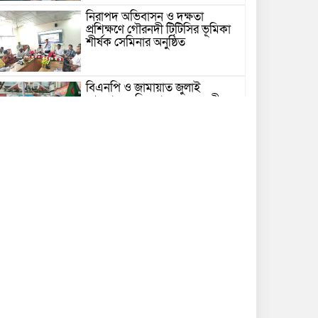
নিরাপদ অভিবাসন ও দক্ষতা
প্রশিক্ষণে গৌরনদী টিটিসির ভূমিকা
শীর্ষক সেমিনার অনুষ্ঠিত
বিএনপি ও জামায়াত জুলাই
আন্দোলনে ছিল না: ফয়জুল করীম
গভীর সাগরে ট্রলারে জলদস্যুদের
হামলা, ১৪ জেলে আহত
ভোলায় পঞ্চম শ্রেণির ছাত্রীকে
সংঘবদ্ধ ধর্ষণের অভিযোগ, গ্রেপ্তার ৩
নতুন কর্মসূচির ঘোষণা জামায়াত
জোটের