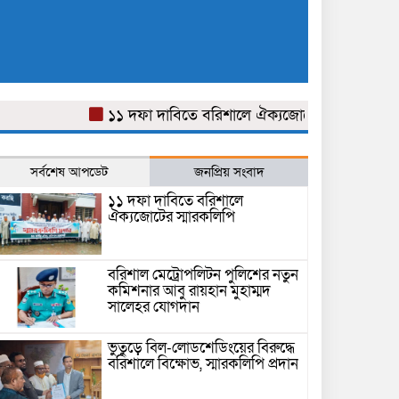
১১ দফা দাবিতে বরিশালে ঐক্যজোটের স্মারকলিপি
বর
সর্বশেষ আপডেট
জনপ্রিয় সংবাদ
১১ দফা দাবিতে বরিশালে
ঐক্যজোটের স্মারকলিপি
বরিশাল মেট্রোপলিটন পুলিশের নতুন
কমিশনার আবু রায়হান মুহাম্মদ
সালেহর যোগদান
ভুতুড়ে বিল-লোডশেডিংয়ের বিরুদ্ধে
বরিশালে বিক্ষোভ, স্মারকলিপি প্রদান