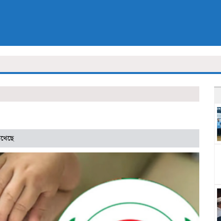
েখেছে