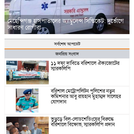
মেহেন্দিগঞ্জ হাসপাতালের অ্যাম্বুলেন্স সিন্ডিকেট: দুর্ভোগে
সাধারণ রোগীরা
সর্বশেষ আপডেট
জনপ্রিয় সংবাদ
১১ দফা দাবিতে বরিশালে ঐক্যজোটের
স্মারকলিপি
বরিশাল মেট্রোপলিটন পুলিশের নতুন
কমিশনার আবু রায়হান মুহাম্মদ সালেহর
যোগদান
ভুতুড়ে বিল-লোডশেডিংয়ের বিরুদ্ধে
বরিশালে বিক্ষোভ, স্মারকলিপি প্রদান