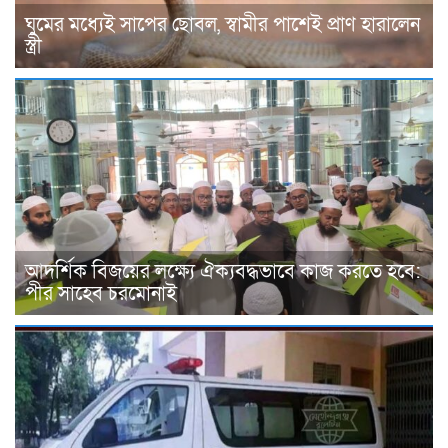
ঘুমের মধ্যেই সাপের ছোবল, স্বামীর পাশেই প্রাণ হারালেন
স্ত্রী
আদর্শিক বিজয়ের লক্ষ্যে ঐক্যবদ্ধভাবে কাজ করতে হবে:
পীর সাহেব চরমোনাই