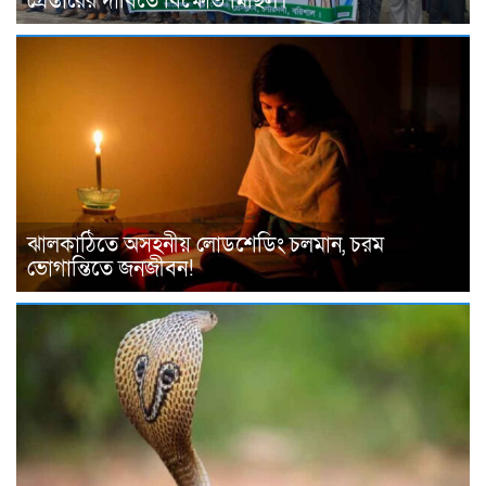
গ্রেপ্তারের দাবিতে বিক্ষোভ মিছিল।
ঝালকাঠিতে অসহনীয় লোডশেডিং চলমান, চরম
ভোগান্তিতে জনজীবন!