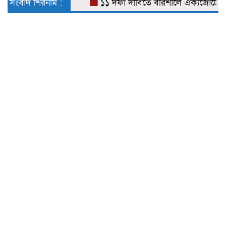
সংবাদ শিরনাম :
১১ দফা দাবিতে বরিশালে ঐক্যজোটের স্মার