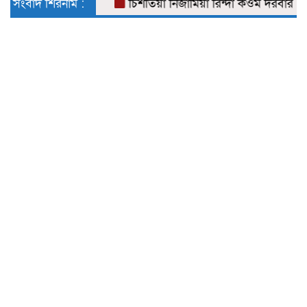
সংবাদ শিরনাম :
চিশতিয়া নিজামিয়া রিন্দা কওম দরবার শরীফে