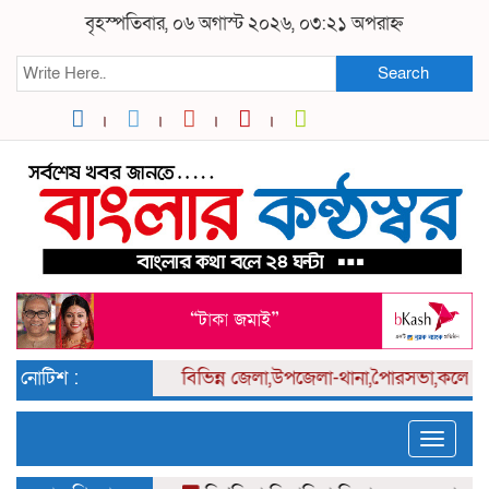
বৃহস্পতিবার, ০৬ অগাস্ট ২০২৬, ০৩:২১ অপরাহ্ন
Search
নোটিশ :
বিভিন্ন
জেলা,উপজেলা-থানা,পৈারসভা,কলেজ পর্যা
Toggle
naviga